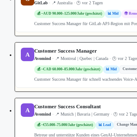
GitLab
· 📍 Australia · 🕒 vor 2 Tagen
💰 ~AUD 90.000–125.000/Jahr (geschätzt)
📊 Mid
🌍 Remo
Customer Success Manager für GitLab APJ-Region mit Post
Customer Success Manager
A
Avomind
· 📍 Montreal | Quebec | Canada · 🕒 vor 2 Tage
Customer
💰 ~CAD 60.000–85.000/Jahr (geschätzt)
📊 Mid
Customer Success Manager für schnell wachsendes Voice-A
Customer Success Consultant
A
Avomind
· 📍 Munich | Bavaria | Germany · 🕒 vor 2 Tag
Change Man
💰 ~€55.000–75.000/Jahr (geschätzt)
📊 Lead
Betreue und unterstütze Kunden eines GenAI-Unternehmens