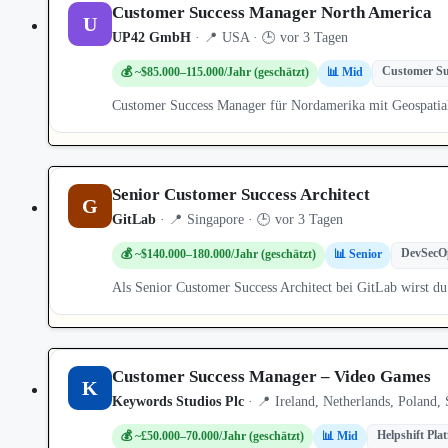
Customer Success Manager North America
U
UP42 GmbH
· 📍 USA · 🕒 vor 3 Tagen
Customer Su
💰 ~$85.000–115.000/Jahr (geschätzt)
📊 Mid
Customer Success Manager für Nordamerika mit Geospatial
Senior Customer Success Architect
G
GitLab
· 📍 Singapore · 🕒 vor 3 Tagen
DevSecO
💰 ~$140.000–180.000/Jahr (geschätzt)
📊 Senior
Als Senior Customer Success Architect bei GitLab wirst 
Customer Success Manager – Video Games
K
Keywords Studios Plc
· 📍 Ireland, Netherlands, Poland,
Helpshift Pla
💰 ~£50.000–70.000/Jahr (geschätzt)
📊 Mid