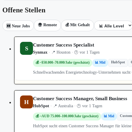
Offene Stellen
🌍 Remote
💰 Mit Gehalt
🆕 Neue Jobs
Customer Success Specialist
S
Synmax
· 📍 Houston · 🕒 vor 1 Tagen
HubSpot
💰 ~$50.000–70.000/Jahr (geschätzt)
📊 Mid
Schnellwachsendes Energietechnology-Unternehmen sucht 
Customer Success Manager, Small Business
H
HubSpot
· 📍 Australia · 🕒 vor 1 Tagen
Custome
💰 ~AUD 75.000–100.000/Jahr (geschätzt)
📊 Mid
HubSpot sucht einen Customer Success Manager für kleine