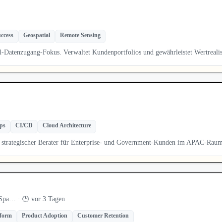
ccess
Geospatial
Remote Sensing
-Datenzugang-Fokus. Verwaltet Kundenportfolios und gewährleistet Wertreal
ps
CI/CD
Cloud Architecture
du strategischer Berater für Enterprise- und Government-Kunden im APAC-Rau
 Spa… · 🕒 vor 3 Tagen
tform
Product Adoption
Customer Retention