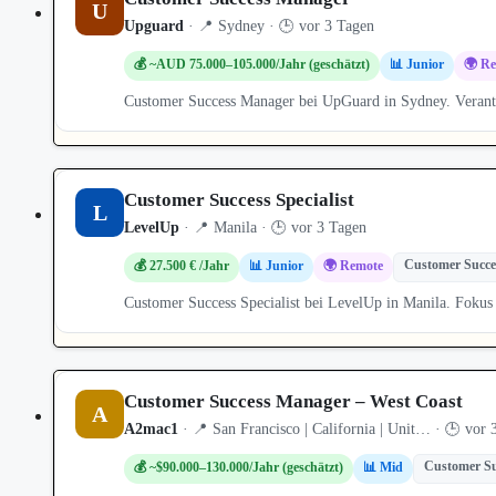
U
Upguard
· 📍 Sydney · 🕒 vor 3 Tagen
💰 ~AUD 75.000–105.000/Jahr (geschätzt)
📊 Junior
🌍 R
Customer Success Manager bei UpGuard in Sydney. Veran
Customer Success Specialist
L
LevelUp
· 📍 Manila · 🕒 vor 3 Tagen
Customer Succe
💰 27.500 € /Jahr
📊 Junior
🌍 Remote
Customer Success Specialist bei LevelUp in Manila. Foku
Customer Success Manager – West Coast
A
A2mac1
· 📍 San Francisco | California | Unit… · 🕒 vor 
Customer Su
💰 ~$90.000–130.000/Jahr (geschätzt)
📊 Mid