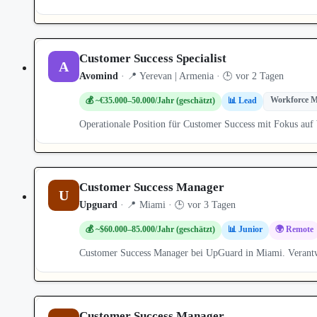
Customer Success Specialist
A
Avomind
· 📍 Yerevan | Armenia · 🕒 vor 2 Tagen
Workforce 
💰 ~€35.000–50.000/Jahr (geschätzt)
📊 Lead
Operationale Position für Customer Success mit Fokus 
Customer Success Manager
U
Upguard
· 📍 Miami · 🕒 vor 3 Tagen
💰 ~$60.000–85.000/Jahr (geschätzt)
📊 Junior
🌍 Remote
Customer Success Manager bei UpGuard in Miami. Verantw
Customer Success Manager