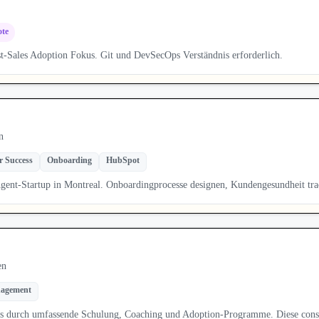
te
-Sales Adoption Fokus. Git und DevSecOps Verständnis erforderlich.
n
 Success
Onboarding
HubSpot
gent-Startup in Montreal. Onboardingprocesse designen, Kundengesundheit t
en
agement
 durch umfassende Schulung, Coaching und Adoption-Programme. Diese consul