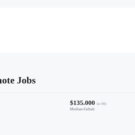
ote Jobs
$135.000
(n=30)
Median-Gehalt