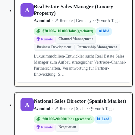
Real Estate Sales Manager (Luxury
A
Property)
Avomind
· 📍 Remote | Germany · 🕒 vor 5 Tagen
💰 ~$70.000–110.000/Jahr (geschätzt)
📊 Mid
Channel Management
🌍 Remote
Business Development
Partnership Management
Luxusimmobilien-Entwickler sucht Real Estate Sales
Manager zum Aufbau strategischer Vertriebs-Channel-
Partnerschaften. Verantwortung für Partner-
Entwicklung, S…
National Sales Director (Spanish Market)
A
Avomind
· 📍 Remote | Spain · 🕒 vor 5 Tagen
💰 ~€60.000–90.000/Jahr (geschätzt)
📊 Lead
Negotiation
🌍 Remote