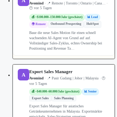
A
Avomind
· 📍 Remote | Toronto | Ontario | Cana… ·
🕒 vor 5 Tagen
💰 ~$100.000–150.000/Jahr (geschätzt)
📊 Lead
Outbound Prospecting
HubSpot
🌍 Remote
Baue die neue Sales Motion für einen schnell
wachsenden AI-Agent von Grund auf auf.
Vollständiger Sales-Zyklus, echtes Ownership bei
Positioning und Revenue Ta…
Export Sales Manager
A
Avomind
· 📍 Pasir Gudang | Johor | Malaysia · 🕒
vor 5 Tagen
💰 ~$40.000–60.000/Jahr (geschätzt)
📊 Senior
Export Sales
Sales Planning
Export Sales Manager für asiatisches
Getränkeunternehmen in Malaysia. Exportmärkte
entwickeln, Sales-Strategien umsetzen,