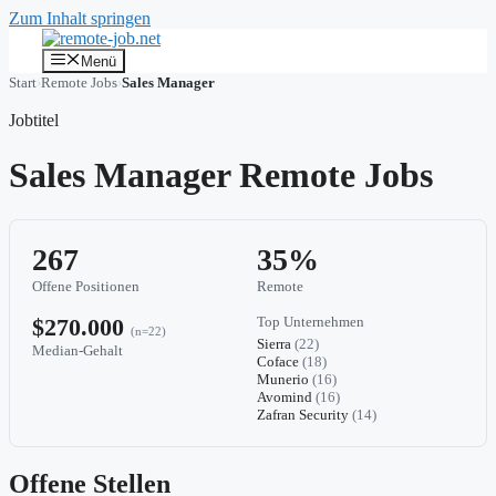
Zum Inhalt springen
Menü
Start
›
Remote Jobs
›
Sales Manager
Jobtitel
Sales Manager Remote Jobs
267
35%
Offene Positionen
Remote
$270.000
Top Unternehmen
(n=22)
Sierra
(22)
Median-Gehalt
Coface
(18)
Munerio
(16)
Avomind
(16)
Zafran Security
(14)
Offene Stellen