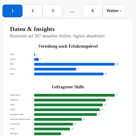
1
2
3
…
6
Weiter ›
Daten & Insights
Basierend auf 267 aktuellen Stellen, täglich aktualisiert.
Verteilung nach Erfahrungslevel
Entry
1
Junior
6
Mid
109
Senior
57
Lead
94
Gefragteste Skills
Negotiation
27
Salesforce
24
Sales
23
CRM
22
Enterprise Sales
21
Business Development
16
Leadership
13
Excel
12
HubSpot
9