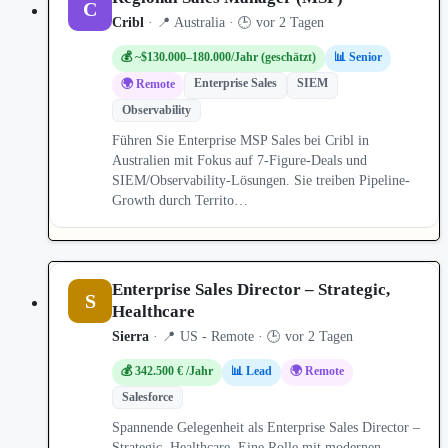
C
Cribl
· 📍 Australia · 🕒 vor 2 Tagen
💰 ~$130.000–180.000/Jahr (geschätzt)
📊 Senior
Enterprise Sales
SIEM
🌍 Remote
Observability
Führen Sie Enterprise MSP Sales bei Cribl in
Australien mit Fokus auf 7-Figure-Deals und
SIEM/Observability-Lösungen. Sie treiben Pipeline-
Growth durch Territo…
Enterprise Sales Director – Strategic,
S
Healthcare
Sierra
· 📍 US - Remote · 🕒 vor 2 Tagen
💰 342.500 € /Jahr
📊 Lead
🌍 Remote
Salesforce
Spannende Gelegenheit als Enterprise Sales Director –
Strategic, Healthcare. Eine Rolle mit modernen