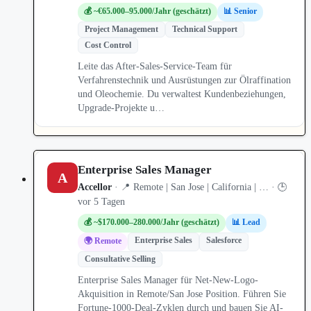
💰 ~€65.000–95.000/Jahr (geschätzt)
📊 Senior
Project Management
Technical Support
Cost Control
Leite das After-Sales-Service-Team für
Verfahrenstechnik und Ausrüstungen zur Ölraffination
und Oleochemie. Du verwaltest Kundenbeziehungen,
Upgrade-Projekte u…
Enterprise Sales Manager
A
Accellor
· 📍 Remote | San Jose | California | … · 🕒
vor 5 Tagen
💰 ~$170.000–280.000/Jahr (geschätzt)
📊 Lead
Enterprise Sales
Salesforce
🌍 Remote
Consultative Selling
Enterprise Sales Manager für Net-New-Logo-
Akquisition in Remote/San Jose Position. Führen Sie
Fortune-1000-Deal-Zyklen durch und bauen Sie AI-