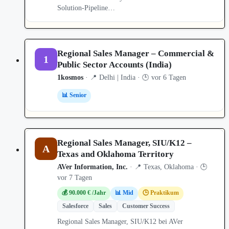
Solution-Pipeline…
Regional Sales Manager – Commercial &
1
Public Sector Accounts (India)
1kosmos
· 📍 Delhi | India · 🕒 vor 6 Tagen
📊 Senior
Regional Sales Manager, SIU/K12 –
A
Texas and Oklahoma Territory
AVer Information, Inc.
· 📍 Texas, Oklahoma · 🕒
vor 7 Tagen
💰 90.000 € /Jahr
📊 Mid
🕒 Praktikum
Salesforce
Sales
Customer Success
Regional Sales Manager, SIU/K12 bei AVer