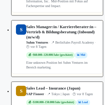
Information, Inc.. Mid-Position mit Fokus auf
Fachexpertise und Impact.
Sales Manager:in / Karriereberater:in –
S
Vertrieb & Bildungsberatung (Inbound)
(m/w/d)
Suhm Ventures
· 📍 BerlinSales Payroll Academy ·
🕒 vor 8 Tagen
💰 ~$60.000–120.000/Jahr (geschätzt)
📊 Mid
Eine unknown Position bei Suhm Ventures im
Bereich marketing.
Sales Lead – Insurance (Japan)
S
SAP Fioneer
· 📍 Tokyo | Japan · 🕒 vor 8 Tagen
💰 ~$100.000–150.000/Jahr (geschätzt)
📊 Lead