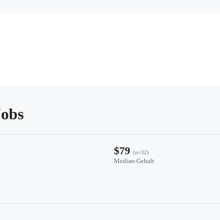
Jobs
$79
(n=32)
Median-Gehalt