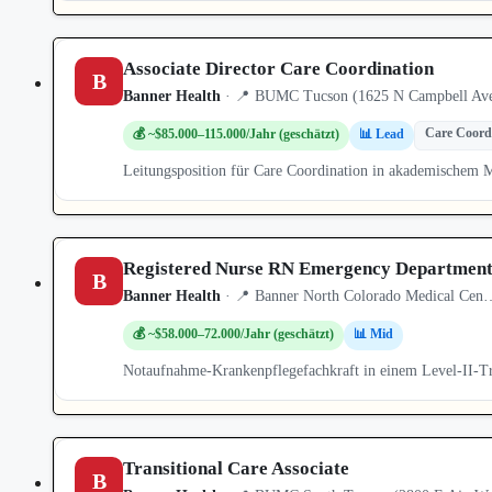
Associate Director Care Coordination
B
Banner Health
· 📍 BUMC Tucson (1625 N Campbell Ave)
Care Coord
💰 ~$85.000–115.000/Jahr (geschätzt)
📊 Lead
Leitungsposition für Care Coordination in akademischem
Registered Nurse RN Emergency Departmen
B
Banner Health
· 📍 Banner North Colorado Medical Cen…
💰 ~$58.000–72.000/Jahr (geschätzt)
📊 Mid
Notaufnahme-Krankenpflegefachkraft in einem Level-II-T
Transitional Care Associate
B