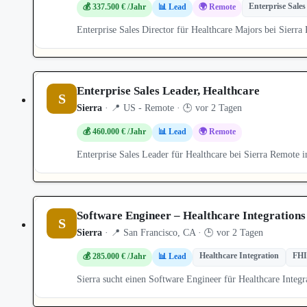
Enterprise Sales
💰 337.500 € /Jahr
📊 Lead
🌍 Remote
Enterprise Sales Director für Healthcare Majors bei Sierr
Enterprise Sales Leader, Healthcare
S
Sierra
· 📍 US - Remote · 🕒 vor 2 Tagen
💰 460.000 € /Jahr
📊 Lead
🌍 Remote
Enterprise Sales Leader für Healthcare bei Sierra Remote 
Software Engineer – Healthcare Integrations
S
Sierra
· 📍 San Francisco, CA · 🕒 vor 2 Tagen
Healthcare Integration
FH
💰 285.000 € /Jahr
📊 Lead
Sierra sucht einen Software Engineer für Healthcare Int