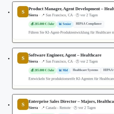
Product Manager, Agent Development – Heal
S
Sierra
· 📍 San Francisco, CA · 🕒 vor 2 Tagen
HIPAA Compliance
💰 285.000 € /Jahr
📊 Senior
Führen Sie KI-Agent-Produktentwicklung für Healthcare 
Software Engineer, Agent – Healthcare
S
Sierra
· 📍 San Francisco, CA · 🕒 vor 2 Tagen
Healthcare Systems
HIPAA 
💰 285.000 € /Jahr
📊 Mid
Entwickeln Sie produktionsreife KI-Agenten für Healthc
Enterprise Sales Director – Majors, Healthc
S
Sierra
· 📍 Canada - Remote · 🕒 vor 2 Tagen