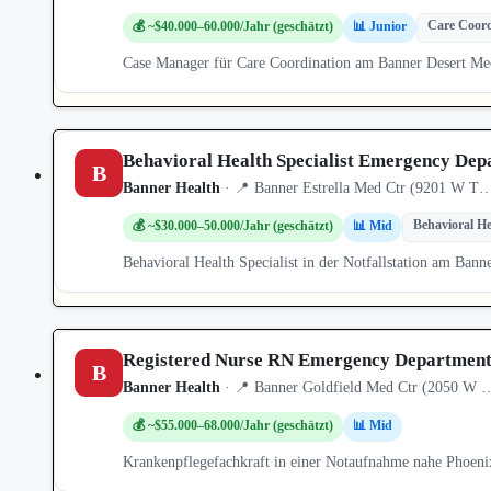
Care Coord
💰 ~$40.000–60.000/Jahr (geschätzt)
📊 Junior
Case Manager für Care Coordination am Banner Desert Me
Behavioral Health Specialist Emergency Dep
B
Banner Health
· 📍 Banner Estrella Med Ctr (9201 W T…
Behavioral He
💰 ~$30.000–50.000/Jahr (geschätzt)
📊 Mid
Behavioral Health Specialist in der Notfallstation am Ban
Registered Nurse RN Emergency Departmen
B
Banner Health
· 📍 Banner Goldfield Med Ctr (2050 W …
💰 ~$55.000–68.000/Jahr (geschätzt)
📊 Mid
Krankenpflegefachkraft in einer Notaufnahme nahe Phoeni