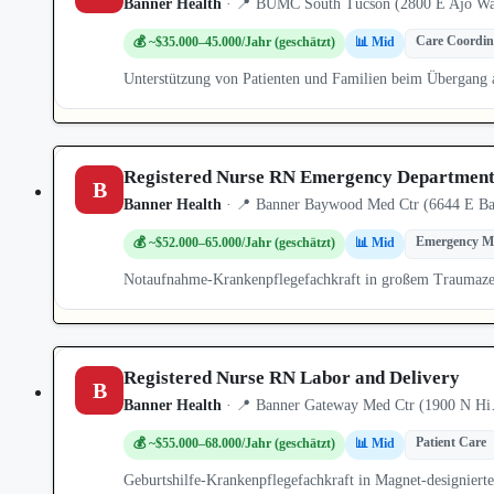
Banner Health
· 📍 BUMC South Tucson (2800 E Ajo Way
Care Coordin
💰 ~$35.000–45.000/Jahr (geschätzt)
📊 Mid
Unterstützung von Patienten und Familien beim Übergang 
Registered Nurse RN Emergency Departmen
B
Banner Health
· 📍 Banner Baywood Med Ctr (6644 E Ba
Emergency Me
💰 ~$52.000–65.000/Jahr (geschätzt)
📊 Mid
Notaufnahme-Krankenpflegefachkraft in großem Traumaze
Registered Nurse RN Labor and Delivery
B
Banner Health
· 📍 Banner Gateway Med Ctr (1900 N Hi
Patient Care
💰 ~$55.000–68.000/Jahr (geschätzt)
📊 Mid
Geburtshilfe-Krankenpflegefachkraft in Magnet-designier