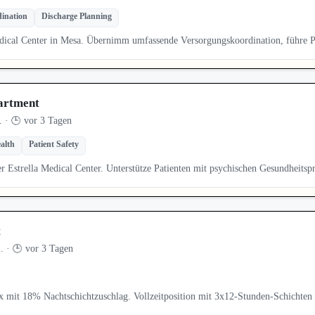
ination
Discharge Planning
dical Center in Mesa. Übernimm umfassende Versorgungskoordination, führe 
artment
 · 🕒 vor 3 Tagen
alth
Patient Safety
ner Estrella Medical Center. Unterstütze Patienten mit psychischen Gesundheit
t
 · 🕒 vor 3 Tagen
x mit 18% Nachtschichtzuschlag. Vollzeitposition mit 3x12-Stunden-Schichten