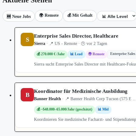
🌍 Remote
💰 Mit Gehalt
🆕 Neue Jobs
Enterprise Sales Director, Healthcare
S
Sierra
· 📍 US - Remote · 🕒 vor 2 Tagen
Enterprise Sales
💰 270.000 € /Jahr
📊 Lead
🌍 Remote
Sierra sucht Enterprise Sales Director mit Healthcare-Fo
Koordinator für Medizinische Ausbildung
B
Banner Health
· 📍 Banner Health Corp Tucson (575 E …
💰 ~$48.000–65.000/Jahr (geschätzt)
📊 Mid
Koordinieren Sie medizinische Facharzt- und Stipendiate