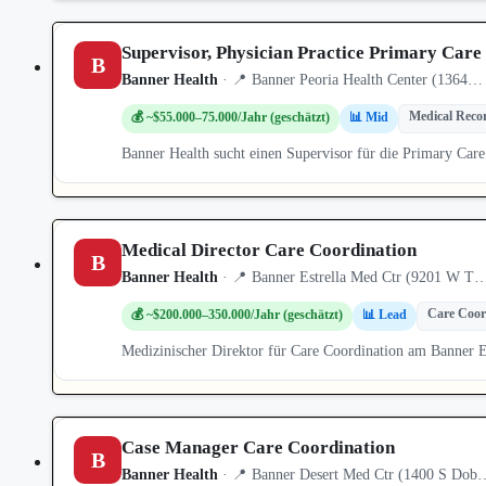
Supervisor, Physician Practice Primary Care
B
Banner Health
· 📍 Banner Peoria Health Center (1364… 
Medical Reco
💰 ~$55.000–75.000/Jahr (geschätzt)
📊 Mid
Banner Health sucht einen Supervisor für die Primary Care
Medical Director Care Coordination
B
Banner Health
· 📍 Banner Estrella Med Ctr (9201 W T…
Care Coor
💰 ~$200.000–350.000/Jahr (geschätzt)
📊 Lead
Medizinischer Direktor für Care Coordination am Banner E
Case Manager Care Coordination
B
Banner Health
· 📍 Banner Desert Med Ctr (1400 S Dob…