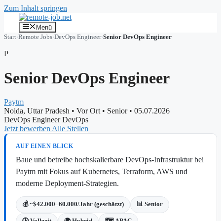
Zum Inhalt springen
Menü
Start
›
Remote Jobs
›
DevOps Engineer
›
Senior DevOps Engineer
P
Senior DevOps Engineer
Paytm
Noida, Uttar Pradesh
•
Vor Ort
•
Senior
•
05.07.2026
DevOps Engineer
DevOps
Jetzt bewerben
Alle Stellen
AUF EINEN BLICK
Baue und betreibe hochskalierbare DevOps-Infrastruktur bei
Paytm mit Fokus auf Kubernetes, Terraform, AWS und
moderne Deployment-Strategien.
💰 ~$42.000–60.000/Jahr (geschätzt)
📊 Senior
🕒 Vollzeit
🌍 Hybrid
🗺️ APAC