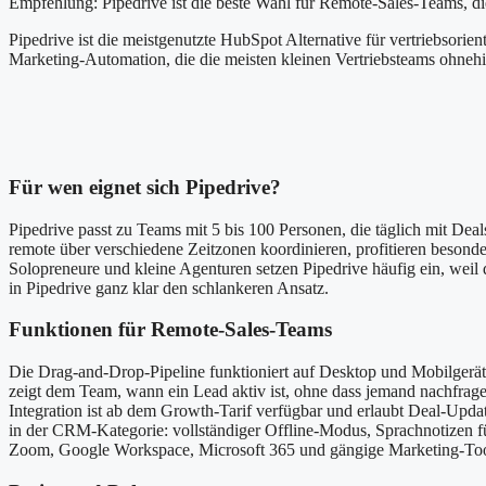
Empfehlung: Pipedrive ist die beste Wahl für Remote-Sales-Teams, die 
Pipedrive ist die meistgenutzte HubSpot Alternative für vertriebsorien
Marketing-Automation, die die meisten kleinen Vertriebsteams ohnehin
Für wen eignet sich Pipedrive?
Pipedrive passt zu Teams mit 5 bis 100 Personen, die täglich mit Dea
remote über verschiedene Zeitzonen koordinieren, profitieren besonde
Solopreneure und kleine Agenturen setzen Pipedrive häufig ein, weil d
in Pipedrive ganz klar den schlankeren Ansatz.
Funktionen für Remote-Sales-Teams
Die Drag-and-Drop-Pipeline funktioniert auf Desktop und Mobilgerät 
zeigt dem Team, wann ein Lead aktiv ist, ohne dass jemand nachfrag
Integration ist ab dem Growth-Tarif verfügbar und erlaubt Deal-Upda
in der CRM-Kategorie: vollständiger Offline-Modus, Sprachnotizen 
Zoom, Google Workspace, Microsoft 365 und gängige Marketing-Too