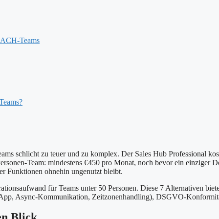
r DACH-Teams
 Teams?
eams schlicht zu teuer und zu komplex. Der Sales Hub Professional ko
sonen-Team: mindestens €450 pro Monat, noch bevor ein einziger Deal 
der Funktionen ohnehin ungenutzt bleibt.
strationsaufwand für Teams unter 50 Personen. Diese 7 Alternativen bi
le-App, Async-Kommunikation, Zeitzonenhandling), DSGVO-Konformität
en Blick