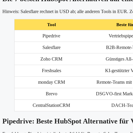
Hinweis: Salesflare rechnet in USD ab; alle anderen Tools in EUR. Z
Tool
Beste fü
Pipedrive
Vertriebspipe
Salesflare
B2B-Remote-
Zoho CRM
Günstiges All-
Freshsales
KI-gestützter V
monday CRM
Remote-Teams mit
Brevo
DSGVO-first Marke
CentralStationCRM
DACH-Te
Pipedrive: Beste HubSpot Alternative für 