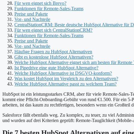
Für wen eignet sich Brevo?
Funktionen für Remote-Sales-Teams
Preise und Pakete
Vor- und Nachteile
CentralStationCRM: Beste deutsche HubSpot Alternative fü
Für wen eignet sich CentralStationCRM?
Funktionen für Remote-Sales-Teams
Preise und Pakete
Vor- und Nachteile
Häufige Fragen zu HubSpot Alternativen
Gibt es kostenlose HubSpot Alternativen?
Welche HubSpot Alternative eignet sich am besten für Remote
Ist Pipedrive eine gute HubSpot Alternative?
Welche HubSpot Alternative ist DSGVO-konform?
Was kostet HubSpot im Vergleich zu den Alternativen?
Welche HubSpot Alternative passt zu welchem Team?
HubSpot ist ein leistungsstarkes CRM, aber für viele Remote-Sales-T
kommt eine Pflicht-Onboarding-Gebühr von rund €1.500. Für ein 5-Per
arbeiten, ist das kaum zu rechtfertigen, besonders wenn ein Großteil 
Salesforce fällt ebenfalls weg. Zu komplex, zu teuer, zu viel Admini
und wurden auf drei Kriterien geprüft: Remote-Tauglichkeit (Mobi
Die 7 besten HubSpot Alternativen auf ein