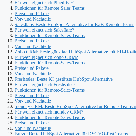
Für wen eignet sich Pipedrive?
Funktionen für Remote-Sales-Teams
Preise und Pakete
Vor- und Nachteile
Salesflare: Beste HubSpot Alternative für B2B-Remote-Teams
Für wen eignet sich Salesflare?
Funktionen für Remote-Sales-Teams
Preise und Pakete
Vor- und Nachteile
Zoho CRM: Beste günstige HubSpot Alternative mit EU-Hosti
Für wen eignet sich Zoho CRM?
Funktionen für Remote-Sales-Teams
Preise und Pakete
Vor- und Nachteile
Freshsales: Beste KI-gestützte HubSpot Alternative
Für wen eignet sich Freshsales?
Funktionen für Remote-Sales-Teams
Preise und Pakete
Vor- und Nachteile
monday CRM: Beste HubSpot Alternative für Remote-Teams m
Für wen eignet sich monday CRM?
Funktionen für Remote-Sales-Teams
Preise und Pakete
Vor- und Nachteile
Brevo: Beste HubSpot Alternative für DSGVO-first Teams