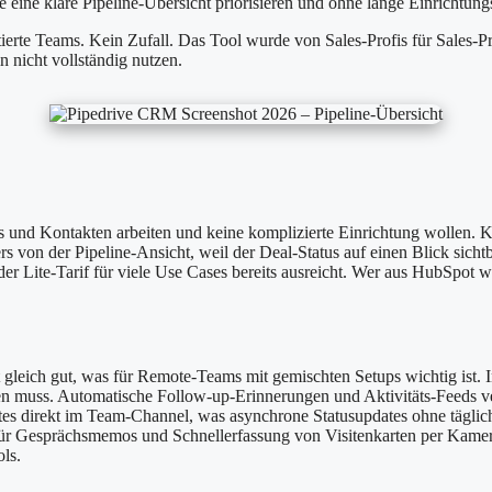
eine klare Pipeline-Übersicht priorisieren und ohne lange Einrichtungs
tierte Teams. Kein Zufall. Das Tool wurde von Sales-Profis für Sales-Pro
 nicht vollständig nutzen.
ls und Kontakten arbeiten und keine komplizierte Einrichtung wollen. 
rs von der Pipeline-Ansicht, weil der Deal-Status auf einen Blick sich
er Lite-Tarif für viele Use Cases bereits ausreicht. Wer aus HubSpot w
gleich gut, was für Remote-Teams mit gemischten Setups wichtig ist. 
en muss. Automatische Follow-up-Erinnerungen und Aktivitäts-Feeds v
tes direkt im Team-Channel, was asynchrone Statusupdates ohne täglich
für Gesprächsmemos und Schnellerfassung von Visitenkarten per Kamer
ls.