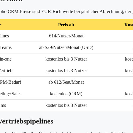
oho CRM-Preise sind EUR-Richtwerte bei jährlicher Abrechnung, der ge
r
Preis ab
Kost
lines
€14/Nutzer/Monat
Teams
ab $29/Nutzer/Monat (USD)
in-one
kostenlos bis 3 Nutzer
kost
ertrieb
kostenlos bis 3 Nutzer
kost
 PM-Bedarf
ab €12/Seat/Monat
ting+Sales
kostenlos (CRM)
kost
ams
kostenlos bis 3 Nutzer
Vertriebspipelines