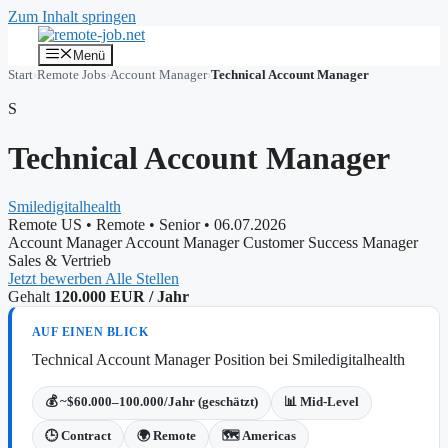
Zum Inhalt springen
Menü
Start
›
Remote Jobs
›
Account Manager
›
Technical Account Manager
S
Technical Account Manager
Smiledigitalhealth
Remote US
•
Remote
•
Senior
•
06.07.2026
Account Manager
Account Manager
Customer Success Manager
Sales & Vertrieb
Jetzt bewerben
Alle Stellen
Gehalt
120.000 EUR / Jahr
AUF EINEN BLICK
Technical Account Manager Position bei Smiledigitalhealth
💰 ~$60.000–100.000/Jahr (geschätzt)
📊 Mid-Level
🕒 Contract
🌍 Remote
🗺️ Americas