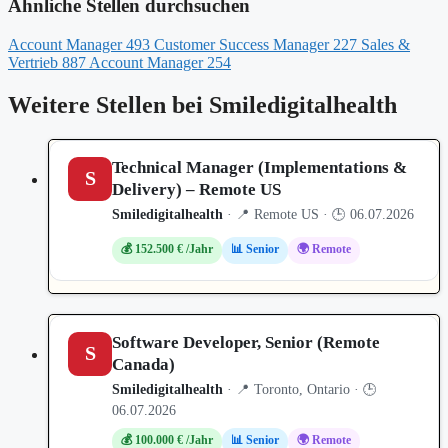
Ähnliche Stellen durchsuchen
Account Manager
493
Customer Success Manager
227
Sales &
Vertrieb
887
Account Manager
254
Weitere Stellen bei Smiledigitalhealth
Technical Manager (Implementations &
S
Delivery) – Remote US
Smiledigitalhealth
· 📍 Remote US · 🕒 06.07.2026
💰 152.500 € /Jahr
📊 Senior
🌍 Remote
Software Developer, Senior (Remote
S
Canada)
Smiledigitalhealth
· 📍 Toronto, Ontario · 🕒
06.07.2026
💰 100.000 € /Jahr
📊 Senior
🌍 Remote