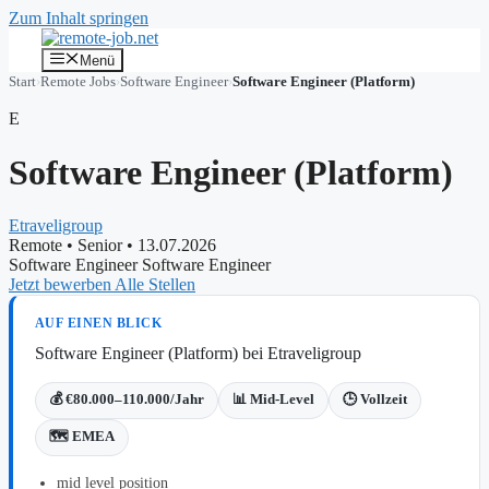
Zum Inhalt springen
Menü
Start
›
Remote Jobs
›
Software Engineer
›
Software Engineer (Platform)
E
Software Engineer (Platform)
Etraveligroup
Remote
•
Senior
•
13.07.2026
Software Engineer
Software Engineer
Jetzt bewerben
Alle Stellen
AUF EINEN BLICK
Software Engineer (Platform) bei Etraveligroup
💰 €80.000–110.000/Jahr
📊 Mid-Level
🕒 Vollzeit
🗺️ EMEA
mid level position