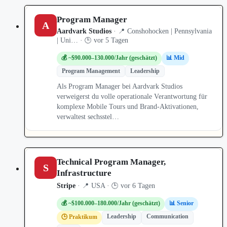
Program Manager
A
Aardvark Studios
· 📍 Conshohocken | Pennsylvania
| Uni… · 🕒 vor 5 Tagen
💰 ~$90.000–130.000/Jahr (geschätzt)
📊 Mid
Program Management
Leadership
Als Program Manager bei Aardvark Studios
verweigerst du volle operationale Verantwortung für
komplexe Mobile Tours und Brand-Aktivationen,
verwaltest sechsstel…
Technical Program Manager,
S
Infrastructure
Stripe
· 📍 USA · 🕒 vor 6 Tagen
💰 ~$100.000–180.000/Jahr (geschätzt)
📊 Senior
Leadership
Communication
🕒 Praktikum