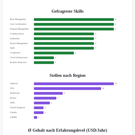
Gefragteste Skills
Risk Management
4
Care Coordination
4
Program Management
4
Communication
3
Leadership
3
Project Management
3
Agile
3
Compliance
2
Cloud Infrastructure
1
Incident Response
1
Stellen nach Region
Americas
25
USA
21
Worldwide
9
Europe
7
APAC
5
United Kingdom
3
Canada
3
LATAM
1
Ø Gehalt nach Erfahrungslevel (USD/Jahr)