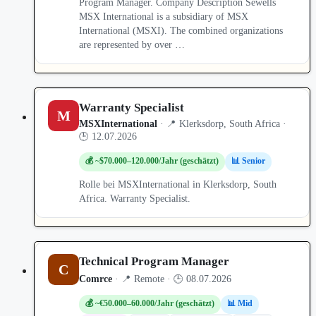
Program Manager. Company Description Sewells
MSX International is a subsidiary of MSX
International (MSXI). The combined organizations
are represented by over …
Warranty Specialist
M
MSXInternational
· 📍 Klerksdorp, South Africa ·
🕒 12.07.2026
💰 ~$70.000–120.000/Jahr (geschätzt)
📊 Senior
Rolle bei MSXInternational in Klerksdorp, South
Africa. Warranty Specialist.
Technical Program Manager
C
Comrce
· 📍 Remote · 🕒 08.07.2026
💰 ~€50.000–60.000/Jahr (geschätzt)
📊 Mid