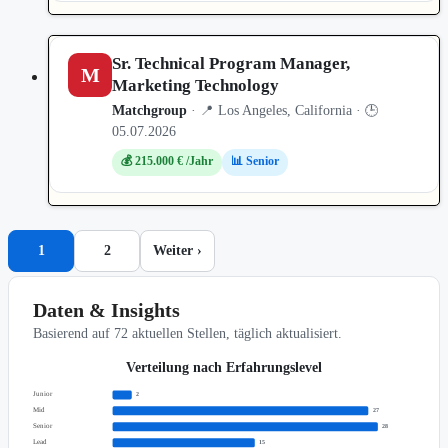
Sr. Technical Program Manager,
M
Marketing Technology
Matchgroup
· 📍 Los Angeles, California · 🕒
05.07.2026
💰 215.000 € /Jahr
📊 Senior
1
2
Weiter ›
Daten & Insights
Basierend auf 72 aktuellen Stellen, täglich aktualisiert.
Verteilung nach Erfahrungslevel
Junior
2
Mid
27
Senior
28
Lead
15