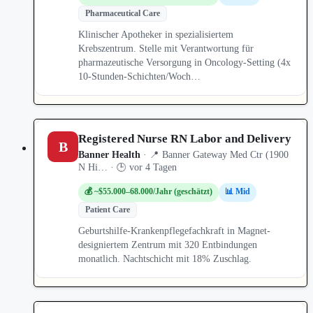
Pharmaceutical Care
Klinischer Apotheker in spezialisiertem
Krebszentrum. Stelle mit Verantwortung für
pharmazeutische Versorgung in Oncology-Setting (4x
10-Stunden-Schichten/Woch…
Registered Nurse RN Labor and Delivery
B
Banner Health
· 📍 Banner Gateway Med Ctr (1900
N Hi… · 🕒 vor 4 Tagen
💰 ~$55.000–68.000/Jahr (geschätzt)
📊 Mid
Patient Care
Geburtshilfe-Krankenpflegefachkraft in Magnet-
designiertem Zentrum mit 320 Entbindungen
monatlich. Nachtschicht mit 18% Zuschlag.