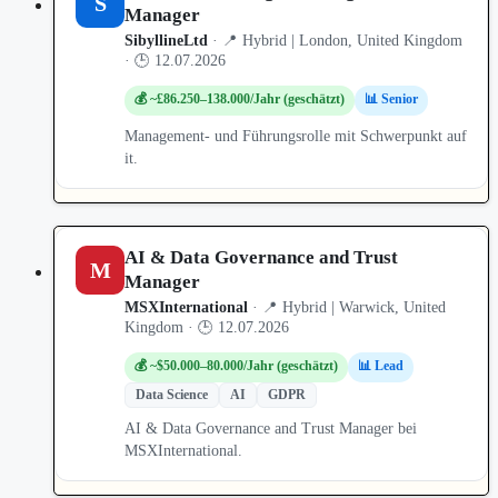
S
Manager
SibyllineLtd
· 📍 Hybrid | London, United Kingdom
· 🕒 12.07.2026
💰 ~£86.250–138.000/Jahr (geschätzt)
📊 Senior
Management- und Führungsrolle mit Schwerpunkt auf
it.
AI & Data Governance and Trust
M
Manager
MSXInternational
· 📍 Hybrid | Warwick, United
Kingdom · 🕒 12.07.2026
💰 ~$50.000–80.000/Jahr (geschätzt)
📊 Lead
Data Science
AI
GDPR
AI & Data Governance and Trust Manager bei
MSXInternational.