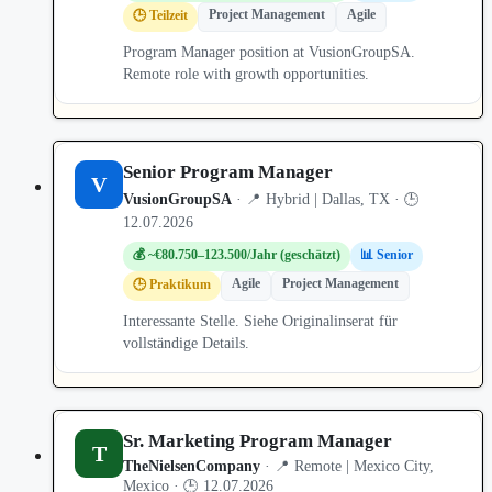
Project Management
Agile
🕒 Teilzeit
Program Manager position at VusionGroupSA.
Remote role with growth opportunities.
Senior Program Manager
V
VusionGroupSA
· 📍 Hybrid | Dallas, TX · 🕒
12.07.2026
💰 ~€80.750–123.500/Jahr (geschätzt)
📊 Senior
Agile
Project Management
🕒 Praktikum
Interessante Stelle. Siehe Originalinserat für
vollständige Details.
Sr. Marketing Program Manager
T
TheNielsenCompany
· 📍 Remote | Mexico City,
Mexico · 🕒 12.07.2026