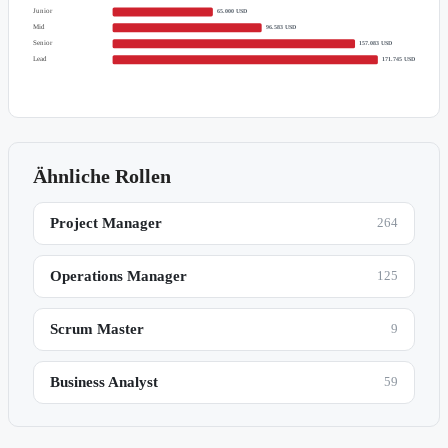
Junior
65.000 USD
Mid
96.583 USD
Senior
157.083 USD
Lead
171.745 USD
Ähnliche Rollen
Project Manager
264
Operations Manager
125
Scrum Master
9
Business Analyst
59