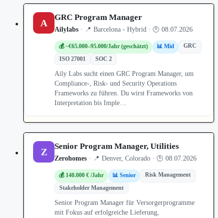
GRC Program Manager
A
Ailylabs
· 📍 Barcelona - Hybrid · 🕒 08.07.2026
GRC
💰 ~€65.000–95.000/Jahr (geschätzt)
📊 Mid
ISO 27001
SOC 2
Aily Labs sucht einen GRC Program Manager, um
Compliance-, Risk- und Security Operations
Frameworks zu führen. Du wirst Frameworks von
Interpretation bis Imple…
Senior Program Manager, Utilities
Z
Zerohomes
· 📍 Denver, Colorado · 🕒 08.07.2026
Risk Management
💰 140.000 € /Jahr
📊 Senior
Stakeholder Management
Senior Program Manager für Versorgerprogramme
mit Fokus auf erfolgreiche Lieferung,