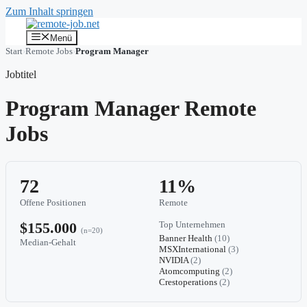
Zum Inhalt springen
Menü
Start
›
Remote Jobs
›
Program Manager
Jobtitel
Program Manager Remote
Jobs
72
11%
Offene Positionen
Remote
$155.000
Top Unternehmen
(n=20)
Banner Health
(10)
Median-Gehalt
MSXInternational
(3)
NVIDIA
(2)
Atomcomputing
(2)
Crestoperations
(2)