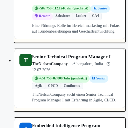
💰 ~$87.750–112.124/Jahr (geschätzt)
📊 Senior
Salesforce
Looker
GA4
🌍 Remote
Eine Führungs-Rolle im Bereich marketing mit Fokus
auf Kundenbeziehungen und Geschäftsentwicklung.
Senior Technical Program Manager I
T
TheNielsenCompany
· 📍 bangalore, India · 🕒
12.07.2026
💰 ~€51.750–82.800/Jahr (geschätzt)
📊 Senior
Agile
CI/CD
Confluence
TheNielsenCompany sucht einen Senior Technical
Program Manager I mit Erfahrung in Agile, CI/CD.
Embedded Intelligence Program