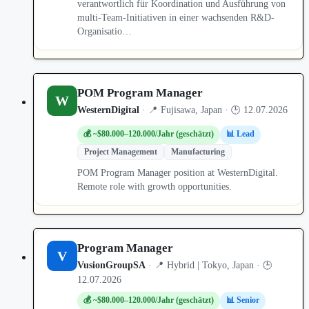
verantwortlich für Koordination und Ausführung von
multi-Team-Initiativen in einer wachsenden R&D-
Organisatio…
POM Program Manager
W
WesternDigital
· 📍 Fujisawa, Japan · 🕒 12.07.2026
💰 ~$80.000–120.000/Jahr (geschätzt)
📊 Lead
Project Management
Manufacturing
POM Program Manager position at WesternDigital.
Remote role with growth opportunities.
Program Manager
V
VusionGroupSA
· 📍 Hybrid | Tokyo, Japan · 🕒
12.07.2026
💰 ~$80.000–120.000/Jahr (geschätzt)
📊 Senior