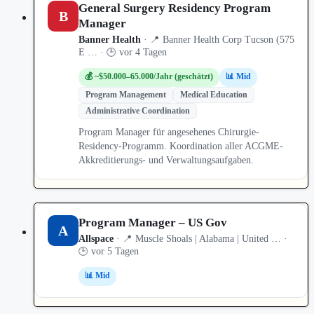
General Surgery Residency Program
B
Manager
Banner Health
· 📍 Banner Health Corp Tucson (575
E … · 🕒 vor 4 Tagen
💰 ~$50.000–65.000/Jahr (geschätzt)
📊 Mid
Program Management
Medical Education
Administrative Coordination
Program Manager für angesehenes Chirurgie-
Residency-Programm. Koordination aller ACGME-
Akkreditierungs- und Verwaltungsaufgaben.
Program Manager – US Gov
A
Allspace
· 📍 Muscle Shoals | Alabama | United … ·
🕒 vor 5 Tagen
📊 Mid