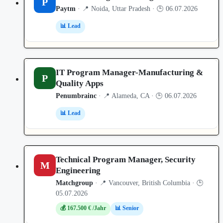
P
Paytm
· 📍 Noida, Uttar Pradesh · 🕒 06.07.2026
📊 Lead
IT Program Manager-Manufacturing &
P
Quality Apps
Penumbrainc
· 📍 Alameda, CA · 🕒 06.07.2026
📊 Lead
Technical Program Manager, Security
M
Engineering
Matchgroup
· 📍 Vancouver, British Columbia · 🕒
05.07.2026
💰 167.500 € /Jahr
📊 Senior