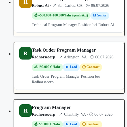
R
Robust Ai
· 📍 San Carlos, CA · 🕒 06.07.2026
💰 ~$60.000–100.000/Jahr (geschätzt)
📊 Senior
Technical Program Manager Position bei Robust Ai
Task Order Program Manager
R
Redhorsecorp
· 📍 Arlington, VA · 🕒 06.07.2026
💰 190.000 € /Jahr
📊 Lead
🕒 Contract
Task Order Program Manager Position bei
Redhorsecorp
Program Manager
R
Redhorsecorp
· 📍 Chantilly, VA · 🕒 06.07.2026
💰 225.000 € /Jahr
📊 Lead
🕒 Contract