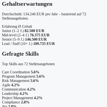
Gehaltserwartungen
Durchschnitt: 134.246 EUR pro Jahr – basierend auf 72
Stellenangeboten.
Erfahrung
Ø Gehalt
Junior (1–2 J.)
82.500 EUR
Mid-level (2–4 J.)
76.375 EUR
Senior (5–9 J.)
146.500 EUR
Lead / Staff (10+ J.)
189.735 EUR
Gefragte Skills
Top Skills aus 72 Stellenangeboten
Care Coordination
5.6%
Program Management
5.6%
Risk Management
5.6%
Agile
4.2%
Communication
4.2%
Leadership
4.2%
Project Management
4.2%
Compliance
2.8%
Jira
2.8%