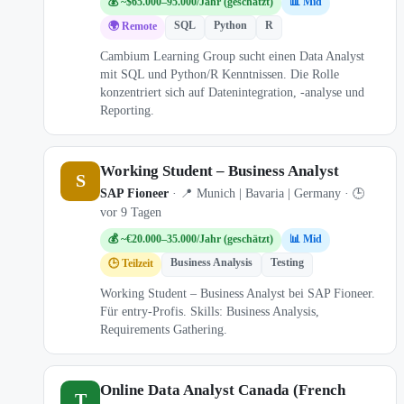
💰 ~$65.000–95.000/Jahr (geschätzt)
📊 Mid
SQL
Python
R
🌍 Remote
Cambium Learning Group sucht einen Data Analyst
mit SQL und Python/R Kenntnissen. Die Rolle
konzentriert sich auf Datenintegration, -analyse und
Reporting.
Working Student – Business Analyst
S
SAP Fioneer
· 📍 Munich | Bavaria | Germany · 🕒
vor 9 Tagen
💰 ~€20.000–35.000/Jahr (geschätzt)
📊 Mid
Business Analysis
Testing
🕒 Teilzeit
Working Student – Business Analyst bei SAP Fioneer.
Für entry-Profis. Skills: Business Analysis,
Requirements Gathering.
Online Data Analyst Canada (French
T