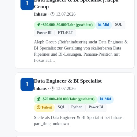
I
Group
Inhaus
· 🕒 13.07.2026
SQL
💰 ~$60.000–80.000/Jahr (geschätzt)
📊 Mid
Power BI
ETL/ELT
Aleph Group (Reifenindustrie) sucht Data Engineer &
BI Specialist zur Gestaltung von skalierbaren Data
Pipelines und BI-Lösungen. Panama-Position mit
Fokus auf…
Data Engineer & BI Specialist
I
Inhaus
· 🕒 13.07.2026
💰 ~$70.000–100.000/Jahr (geschätzt)
📊 Mid
SQL
Python
Power BI
🕒 Teilzeit
Stelle als Data Engineer & BI Specialist bei Inhaus.
part_time, unknown.