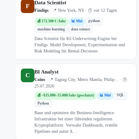
Data Scientist
F
Findigs
· 📍 New York, NY · 🕒 vor 12 Tagen
python
💰 172.500 € /Jahr
📊 Mid
machine learning
data science
Data Scientist für KI-Underwriting-Engine bei
Findigs: Model Development, Experimentation und
Risk Modeling für Rental-Decisions.
BI Analyst
C
Coins
· 📍 Taguig City, Metro Manila, Philip… · 🕒
25.07.2026
SQL
💰 ~$35.000–55.000/Jahr (geschätzt)
📊 Mid
Python
Baue und optimiere die Business-Intelligence-
Infrastruktur bei einer führenden regulierten
Kryptoplattform. Verwalte Dashboards, erstelle
Pipelines und nutze A…