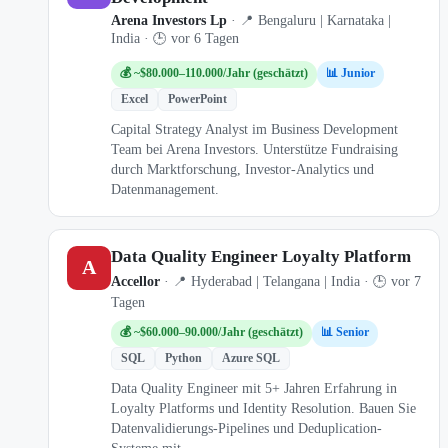
Arena Investors Lp
· 📍 Bengaluru | Karnataka |
India · 🕒 vor 6 Tagen
💰 ~$80.000–110.000/Jahr (geschätzt)
📊 Junior
Excel
PowerPoint
Capital Strategy Analyst im Business Development
Team bei Arena Investors. Unterstütze Fundraising
durch Marktforschung, Investor-Analytics und
Datenmanagement.
Data Quality Engineer Loyalty Platform
A
Accellor
· 📍 Hyderabad | Telangana | India · 🕒 vor 7
Tagen
💰 ~$60.000–90.000/Jahr (geschätzt)
📊 Senior
SQL
Python
Azure SQL
Data Quality Engineer mit 5+ Jahren Erfahrung in
Loyalty Platforms und Identity Resolution. Bauen Sie
Datenvalidierungs-Pipelines und Deduplication-