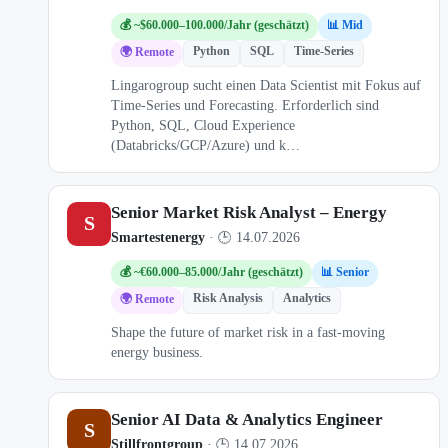
💰 ~$60.000–100.000/Jahr (geschätzt)
📊 Mid
Python
SQL
Time-Series
🌍 Remote
Lingarogroup sucht einen Data Scientist mit Fokus auf
Time-Series und Forecasting. Erforderlich sind
Python, SQL, Cloud Experience
(Databricks/GCP/Azure) und k…
Senior Market Risk Analyst – Energy
S
Smartestenergy
· 🕒 14.07.2026
💰 ~€60.000–85.000/Jahr (geschätzt)
📊 Senior
Risk Analysis
Analytics
🌍 Remote
Shape the future of market risk in a fast-moving
energy business.
Senior AI Data & Analytics Engineer
S
Stillfrontgroup
· 🕒 14.07.2026