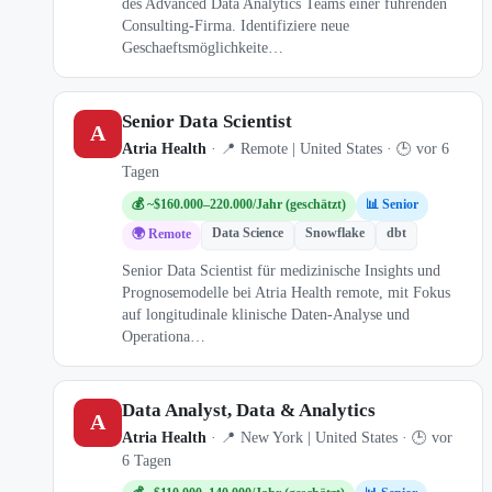
des Advanced Data Analytics Teams einer führenden
Consulting-Firma. Identifiziere neue
Geschaeftsmöglichkeite…
Senior Data Scientist
A
Atria Health
· 📍 Remote | United States · 🕒 vor 6
Tagen
💰 ~$160.000–220.000/Jahr (geschätzt)
📊 Senior
Data Science
Snowflake
dbt
🌍 Remote
Senior Data Scientist für medizinische Insights und
Prognosemodelle bei Atria Health remote, mit Fokus
auf longitudinale klinische Daten-Analyse und
Operationa…
Data Analyst, Data & Analytics
A
Atria Health
· 📍 New York | United States · 🕒 vor
6 Tagen