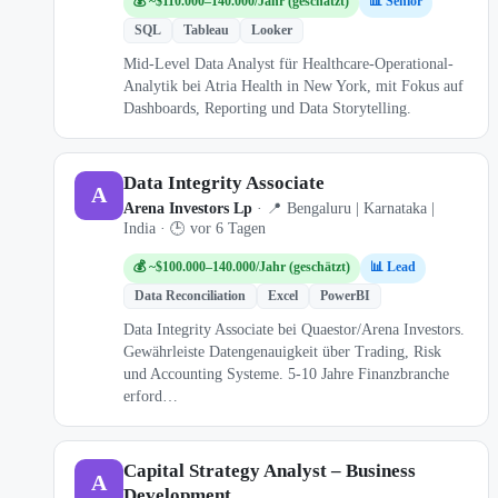
💰 ~$110.000–140.000/Jahr (geschätzt)
📊 Senior
SQL
Tableau
Looker
Mid-Level Data Analyst für Healthcare-Operational-
Analytik bei Atria Health in New York, mit Fokus auf
Dashboards, Reporting und Data Storytelling.
Data Integrity Associate
A
Arena Investors Lp
· 📍 Bengaluru | Karnataka |
India · 🕒 vor 6 Tagen
💰 ~$100.000–140.000/Jahr (geschätzt)
📊 Lead
Data Reconciliation
Excel
PowerBI
Data Integrity Associate bei Quaestor/Arena Investors.
Gewährleiste Datengenauigkeit über Trading, Risk
und Accounting Systeme. 5-10 Jahre Finanzbranche
erford…
Capital Strategy Analyst – Business
A
Development