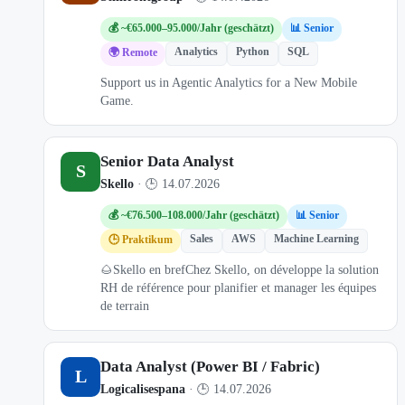
💰 ~€65.000–95.000/Jahr (geschätzt)
📊 Senior
Analytics
Python
SQL
🌍 Remote
Support us in Agentic Analytics for a New Mobile
Game.
Senior Data Analyst
S
Skello
· 🕒 14.07.2026
💰 ~€76.500–108.000/Jahr (geschätzt)
📊 Senior
Sales
AWS
Machine Learning
🕒 Praktikum
🌰Skello en brefChez Skello, on développe la solution
RH de référence pour planifier et manager les équipes
de terrain
Data Analyst (Power BI / Fabric)
L
Logicalisespana
· 🕒 14.07.2026