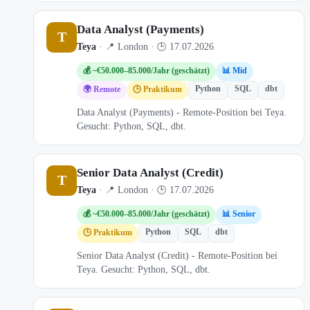
Data Analyst (Payments)
T
Teya
· 📍 London · 🕒 17.07.2026
💰 ~€50.000–85.000/Jahr (geschätzt)
📊 Mid
Python
SQL
dbt
🌍 Remote
🕒 Praktikum
Data Analyst (Payments) - Remote-Position bei Teya.
Gesucht: Python, SQL, dbt.
Senior Data Analyst (Credit)
T
Teya
· 📍 London · 🕒 17.07.2026
💰 ~€50.000–85.000/Jahr (geschätzt)
📊 Senior
Python
SQL
dbt
🕒 Praktikum
Senior Data Analyst (Credit) - Remote-Position bei
Teya. Gesucht: Python, SQL, dbt.