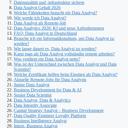
Datenqualität und -infrastruktur sichern
Data Analyst Gehalt 2026
Welche Fähigkeiten braucht ein Data Analyst?
Wie werde ich Data Analyst?
Data Analyst als Remote-Job
Data Analytics 2026: KI und neue Anforderungen
FAQ: Data Analyst in Deutschland
Brauche ich ein Informatikstudium, um Data Analyst zu
werden?
Wie lange dauert es, Data Analyst zu werden?
Kann man als Data Analyst vollständig remote arbeiten?
Was verdient ein Data Analyst netto?
Was ist der Unterschied zwischen Data Analyst und Data
Scientist?
Welche Zertifikate helfen beim Einstieg als Data Analyst?
Aktuelle Remote-Jobs für Data Analysts
Junior Data Analyst
Business Development for Data & AI
Senior Data Scientist
Data Analyst, Data & Analytics
Data Integrity Associate
Capital Strategy Analyst – Business Development
Data Quality Engineer Loyalty Platform
Business Intelligence Analyst
Intern, Business Analyst