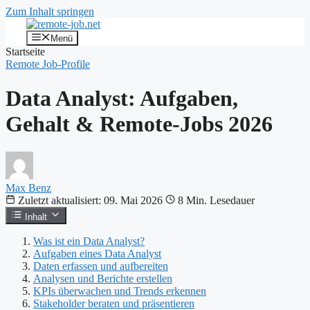
Zum Inhalt springen
Menü
Startseite
Remote Job-Profile
Data Analyst: Aufgaben,
Gehalt & Remote-Jobs 2026
Max Benz
Zuletzt aktualisiert: 09. Mai 2026
8 Min. Lesedauer
Inhalt
Was ist ein Data Analyst?
Aufgaben eines Data Analyst
Daten erfassen und aufbereiten
Analysen und Berichte erstellen
KPIs überwachen und Trends erkennen
Stakeholder beraten und präsentieren