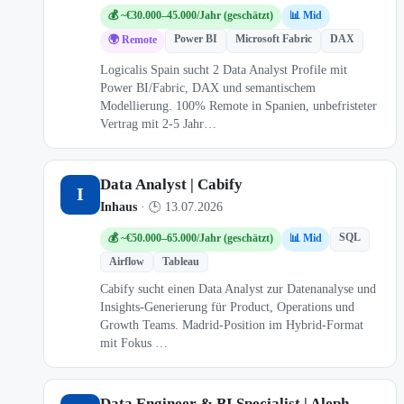
💰 ~€30.000–45.000/Jahr (geschätzt)
📊 Mid
Power BI
Microsoft Fabric
DAX
🌍 Remote
Logicalis Spain sucht 2 Data Analyst Profile mit
Power BI/Fabric, DAX und semantischem
Modellierung. 100% Remote in Spanien, unbefristeter
Vertrag mit 2-5 Jahr…
Data Analyst | Cabify
I
Inhaus
· 🕒 13.07.2026
SQL
💰 ~€50.000–65.000/Jahr (geschätzt)
📊 Mid
Airflow
Tableau
Cabify sucht einen Data Analyst zur Datenanalyse und
Insights-Generierung für Product, Operations und
Growth Teams. Madrid-Position im Hybrid-Format
mit Fokus …
Data Engineer & BI Specialist | Aleph