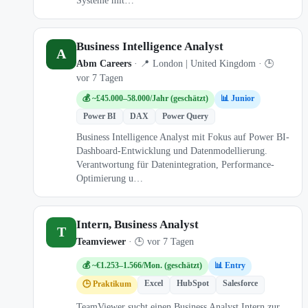
Systeme mit…
Business Intelligence Analyst
A
Abm Careers
· 📍 London | United Kingdom · 🕒
vor 7 Tagen
💰 ~£45.000–58.000/Jahr (geschätzt)
📊 Junior
Power BI
DAX
Power Query
Business Intelligence Analyst mit Fokus auf Power BI-
Dashboard-Entwicklung und Datenmodellierung.
Verantwortung für Datenintegration, Performance-
Optimierung u…
Intern, Business Analyst
T
Teamviewer
· 🕒 vor 7 Tagen
💰 ~€1.253–1.566/Mon. (geschätzt)
📊 Entry
Excel
HubSpot
Salesforce
🕒 Praktikum
TeamViewer sucht einen Business Analyst Intern zur