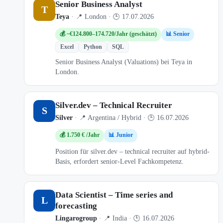
Senior Business Analyst
T
Teya
· 📍 London · 🕒 17.07.2026
💰 ~€124.800–174.720/Jahr (geschätzt)
📊 Senior
Excel
Python
SQL
Senior Business Analyst (Valuations) bei Teya in
London.
Silver.dev – Technical Recruiter
S
Silver
· 📍 Argentina / Hybrid · 🕒 16.07.2026
💰 1.750 € /Jahr
📊 Junior
Position für silver.dev – technical recruiter auf hybrid-
Basis, erfordert senior-Level Fachkompetenz.
Data Scientist – Time series and
L
forecasting
Lingarogroup
· 📍 India · 🕒 16.07.2026