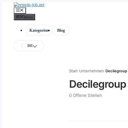
Zum
Inhalt
Menü
springen
Menü
Kategorien
Blog
DE
Start
›
Unternehmen
›
Decilegroup
Decilegroup
0 Offene Stellen