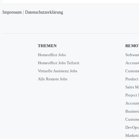
Impressum
|
Datenschutzerklärung
THEMEN
REMOT
Homeoffice Jobs
Softwar
Homeoffice Jobs Teilzeit
Account
Virtuelle Assistenz Jobs
Custome
Alle Remote Jobs
Product
Sales M
Project
Accoun
Busines
Custome
DevOps
Market