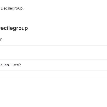
 Decilegroup.
Decilegroup
n.
tellen-Liste?